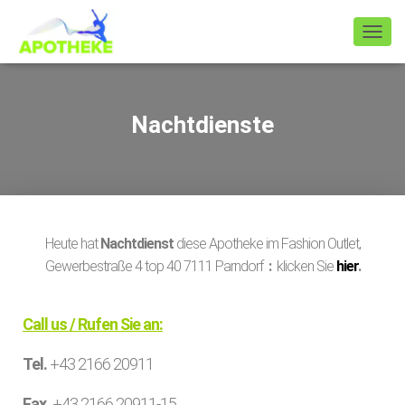
TOGGLE NAVIGATION
Nachtdienste
Heute hat
Nachtdienst
diese Apotheke im Fashion Outlet,
Gewerbestraße 4 top 40 7111 Parndorf
:
klicken Sie
hier
.
Call us / Rufen Sie an:
Tel.
+43 2166 20911
Fax.
+43 2166 20911-15